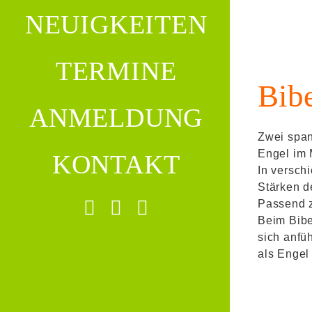
NEUIGKEITEN
TERMINE
Bib
ANMELDUNG
Zwei span
Engel im 
KONTAKT
In versch
Stärken d
Passend z
Beim Bibe
sich anfüh
als Engel 