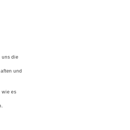
 uns die
haften und
 wie es
n.